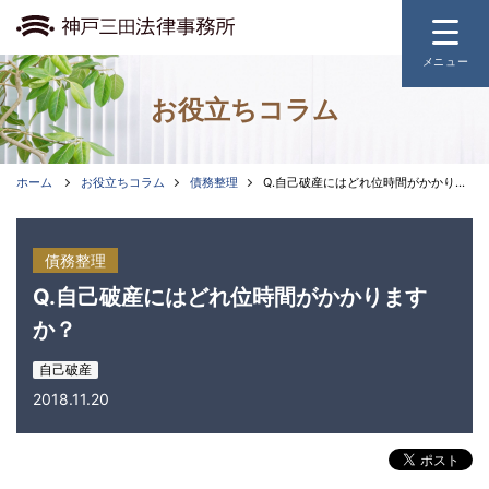
メニュー
お役立ちコラム
ホーム
取扱業務
ホーム
お役立ちコラム
債務整理
Q.自己破産にはどれ位時間がかかりますか？
事務所のご案内
債務整理
弁護士費用
Q.自己破産にはどれ位時間がかかります
か？
よくあるご質問
自己破産
2018.11.20
お役立ちコラム