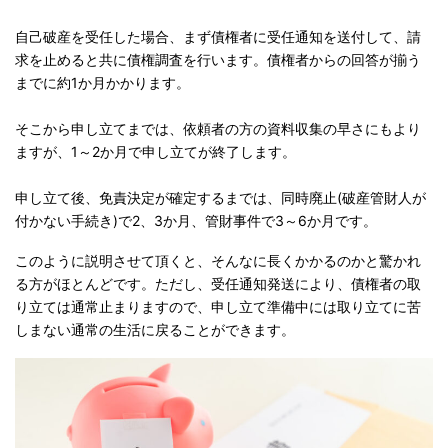
079-562-3911
自己破産を受任した場合、まず債権者に受任通知を送付して、請
受付時間：平日9:30～17:00
求を止めると共に債権調査を行います。債権者からの回答が揃う
までに約1か月かかります。
オンライン予約
そこから申し立てまでは、依頼者の方の資料収集の早さにもより
ますが、1～2か月で申し立てが終了します。
申し立て後、免責決定が確定するまでは、同時廃止(破産管財人が
付かない手続き)で2、3か月、管財事件で3～6か月です。
このように説明させて頂くと、そんなに長くかかるのかと驚かれ
る方がほとんどです。ただし、受任通知発送により、債権者の取
り立ては通常止まりますので、申し立て準備中には取り立てに苦
しまない通常の生活に戻ることができます。