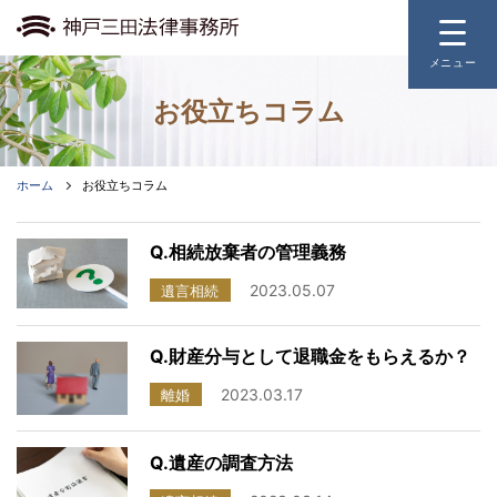
メニュー
お役立ちコラム
ホーム
取扱業務
ホーム
お役立ちコラム
事務所のご案内
Q.相続放棄者の管理義務
2023.05.07
弁護士費用
遺言相続
よくあるご質問
Q.財産分与として退職金をもらえるか？
2023.03.17
離婚
お役立ちコラム
Q.遺産の調査方法