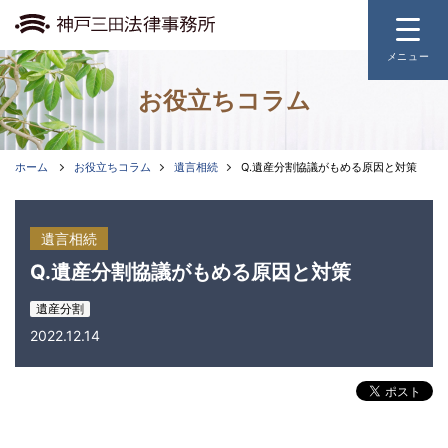
メニュー
お役立ちコラム
ホーム
取扱業務
ホーム
お役立ちコラム
遺言相続
Q.遺産分割協議がもめる原因と対策
事務所のご案内
遺言相続
弁護士費用
Q.遺産分割協議がもめる原因と対策
遺産分割
よくあるご質問
2022.12.14
お役立ちコラム