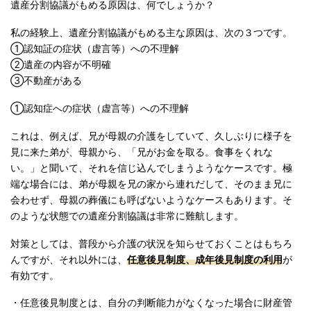
遺産分割協議がもめる原因は、何でしょうか？
079-562-3911
受付時間：平日9:30～17:00
私の経験上、遺産分割協議がもめる主な原因は、次の３つです。
①認知証の症状（虚言等）への不理解
②遺産の内容が不明確
オンライン予約
③不動産がある
①認知症への症状（虚言等）への不理解
これは、例えば、兄が母親の介護をしていて、久しぶりに様子を
見に来た弟が、母親から、「兄がお金を取る。食事をくれな
い。」と聞いて、それを信じ込んでしまうようなケースです。極
端な場合には、弟が母親を兄の家から連れだして、そのまま兄に
会わせず、母親の葬儀にも呼ばないようなケースもあります。そ
のような状態での遺産分割協議は非常に難航します。
対策としては、普段から介護の状況を知らせておくことはもちろ
んですが、それ以外には、
任意後見制度、成年後見制度の利用
が
有効です。
・任意後見制度とは、自分の判断能力がなくなった場合に財産管