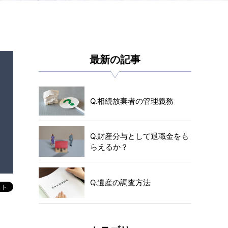
最新の記事
Q.相続放棄者の管理義務
Q.財産分与として退職金をも
らえるか？
Q.遺産の調査方法