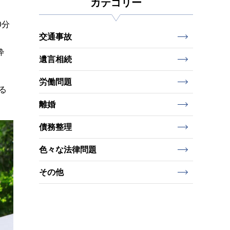
カテゴリー
0分
交通事故
枠
遺言相続
労働問題
る
離婚
債務整理
色々な法律問題
その他