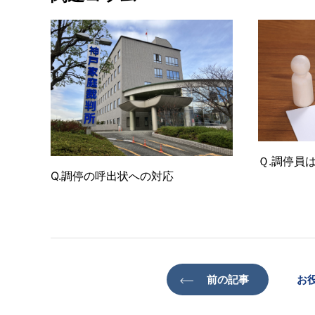
Ｑ.調停員
Q.調停の呼出状への対応
前の記事
お